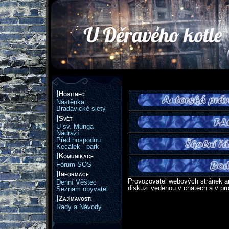
Hostinec
Nástěnka
Bradavické slety
Svět
U sv. Munga
Nádraží
Před hospodou
Kecálek - park
Komunikace
Fórum SOS
Informace
Provozovatel webových stránek an
Denní Věštec
diskuzi vedenou v chatech a v pro
Seznam obyvatel
Zajímavosti
Rady a Návody