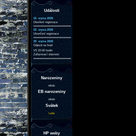
Události
16. srpna 2026
Otevření registrace
25. srpna 2026
Ukončení registrace
29. srpna 2026
Odjezd na hrad
VS 20:00 hodin
Zařazovací slavnost
Narozeniny
nikdo
EB narozeniny
nikdo
Svátek
Lada
HP weby