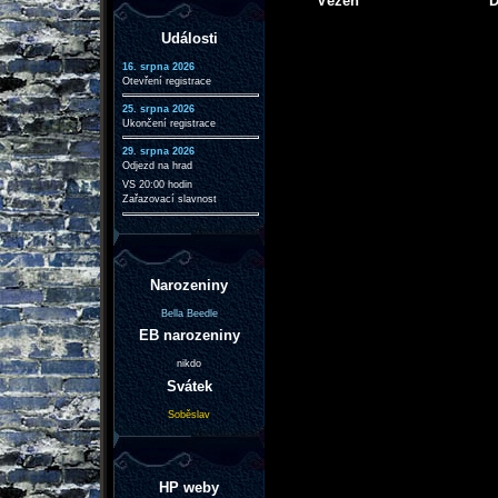
Vězeň
D
Události
16. srpna 2026
Otevření registrace
25. srpna 2026
Ukončení registrace
29. srpna 2026
Odjezd na hrad
VS 20:00 hodin
Zařazovací slavnost
Narozeniny
Bella Beedle
EB narozeniny
nikdo
Svátek
Soběslav
HP weby