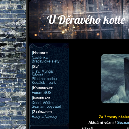
Hostinec
Nástěnka
Bradavické slety
Svět
U sv. Munga
Nádraží
Před hospodou
Kecálek - park
Komunikace
Fórum SOS
Informace
Denní Věštec
Seznam obyvatel
Zajímavosti
Rady a Návody
Za 3 tresty násle
Aktuální vězni
/
Seznam