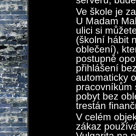
serverů, bude
Ve škole je z
U Madam Malk
ulici si můžet
(školní hábit
oblečení), kt
postupně opo
přihlášení be
automaticky o
pracovníkům 
pobyt bez obl
trestán finan
V celém objekt
zákaz používá
Vulgarita na 