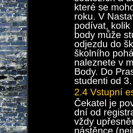
které se moho
roku. V Nast
podívat, koli
body může st
odjezdu do šk
školního pohá
naleznete v 
Body. Do Pra
studenti od 3.
2.4 Vstupní es
Čekatel je po
dní od regist
vždy upřesně
nástěnce (nej