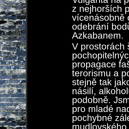
z nejhorších 
vícenásobně
odebrání bodů
Azkabanem.
V prostorách 
pochopitelnýc
propagace fa
terorismu a p
stejně tak ja
násilí, alkohol
podobně. Jsm
pro mladé nad
pochybné zále
mudlovského