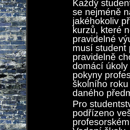
Každý student 
se nejméně n
jakéhokoliv 
kurzů, které n
pravidelné vý
musí student
pravidelně ch
domácí úkoly
pokyny profes
školního roku
daného předm
Pro studentstv
podřízeno ve
profesorském