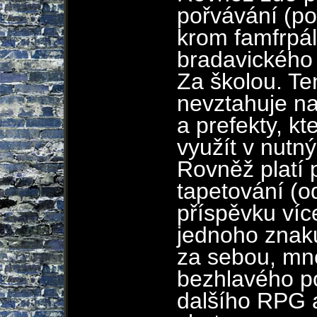
pořvávání (p
krom famfrpál
bradavického
Za školou. Te
nevztahuje na
a prefekty, k
využít v nutn
Rovněž platí 
tapetování (o
příspěvku víc
jednoho znaku
za sebou, m
bezhlavého po
dalšího RPG 