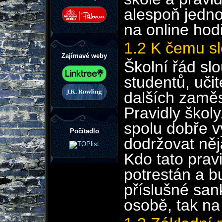
alespoň jedn
na online hod
1.2 K čemu sl
Zajímavé weby
Školní řád sl
studentů, učit
dalších zaměs
Pravidly škol
spolu dobře 
Počítadlo
dodržovat něj
Kdo tato prav
potrestán a b
příslušné san
osobě, tak na 