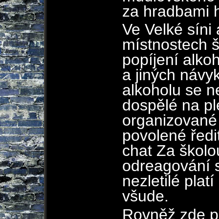
za hradbami 
Ve Velké síni 
místnostech š
popíjení alko
a jiných návy
alkoholu se n
dospělé na pl
organizované 
povolené ředi
chat Za školou
odreagování 
nezletilé plat
všude.
Rovněž zde pl