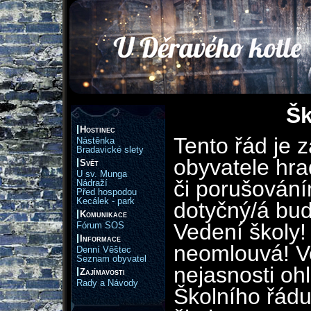
Šk
Hostinec
Tento řád je 
Nástěnka
Bradavické slety
obyvatele hr
Svět
U sv. Munga
či porušování
Nádraží
Před hospodou
Kecálek - park
dotyčný/á bu
Komunikace
Vedení školy!
Fórum SOS
Informace
neomlouvá! V
Denní Věštec
Seznam obyvatel
nejasnosti oh
Zajímavosti
Rady a Návody
Školního řádu