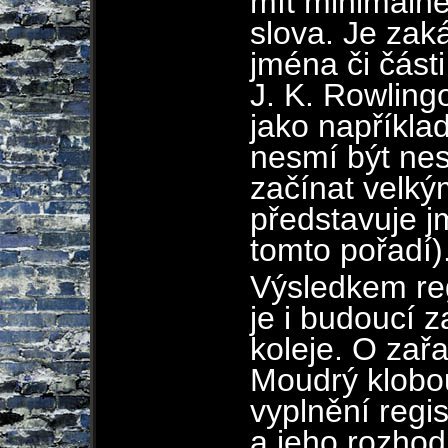
mít minimáln
slova. Je zak
jména či části
J. K. Rowling
jako napříkla
nesmí být ne
začínat velký
představuje j
tomto pořadí)
Výsledkem re
je i budoucí 
koleje. O zař
Moudrý klobo
vyplnění regi
a jeho rozhod