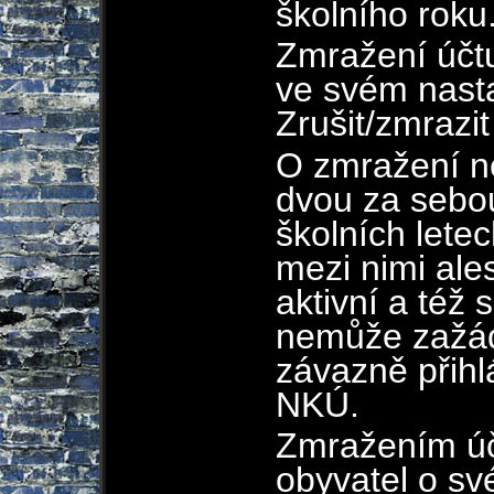
školního roku
Zmražení účtu
ve svém nasta
Zrušit/zmrazit
O zmražení n
dvou za sebou
školních letec
mezi nimi ale
aktivní a též 
nemůže zažáda
závazně přih
NKÚ.
Zmražením úč
obyvatel o své