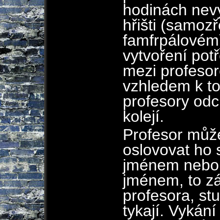
hodinách nev
hřišti (samoz
famfrpálovém)
vytvoření po
mezi profeso
vzhledem k t
profesory odc
kolejí.
Profesor může
oslovovat ho 
jménem nebo 
jménem, to zá
profesora, st
tykají. Vykání