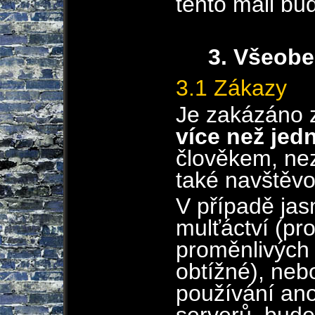
tento mail bu
3. Všeobe
3.1 Zákazy
Je zakázáno z
více než jed
člověkem, nez
také navštěvo
V případě ja
mulťáctví (pr
proměnlivých 
obtížné), neb
používání a