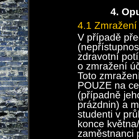
4. Op
4.1 Zmražení
V případě pře
(nepřístupnost
zdravotní pot
o zmražení úč
Toto zmražení
POUZE na cel
(případně jeh
prázdnin) a m
studenti v pr
konce května/
zaměstnanci 