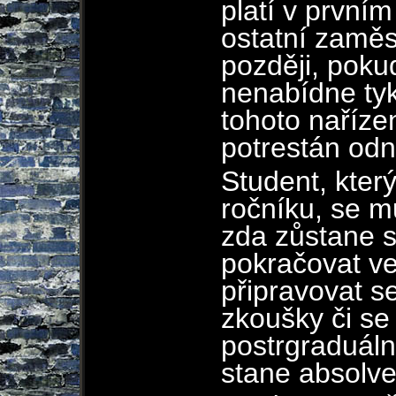
platí v prvním
ostatní zaměs
později, pok
nenabídne tyk
tohoto nařízen
potrestán odn
Student, kter
ročníku, se m
zda zůstane 
pokračovat v
připravovat s
zkoušky či se
postrgraduáln
stane absolv