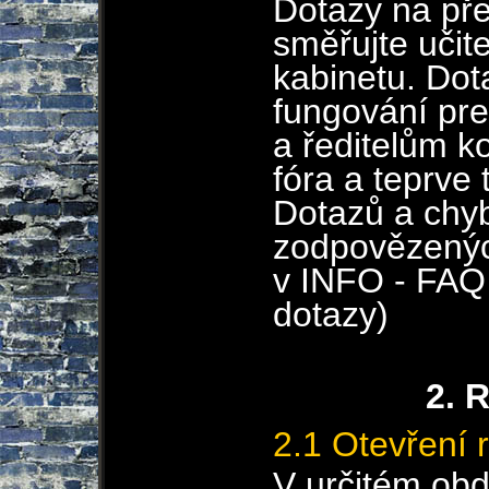
Dotazy na př
směřujte učite
kabinetu. Dota
fungování pr
a ředitelům ko
fóra a teprve t
Dotazů a chyb
zodpovězenýc
v INFO - FAQ
dotazy)
2. 
2.1 Otevření 
V určitém obd