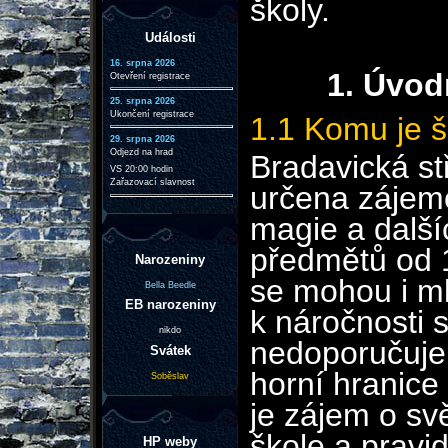
školy.
Události
16. srpna 2026
1. Úvod
Otevření registrace
25. srpna 2026
Ukončení registrace
1.1 Komu je š
29. srpna 2026
Odjezd na hrad
Bradavická st
VS 20:00 hodin
Zařazovací slavnost
určena zájem
magie a dalš
předmětů od 1
Narozeniny
se mohou i ml
Bella Beedle
EB narozeniny
k náročnosti 
nikdo
nedoporučuj
Svátek
horní hranic
Soběslav
je zájem o sv
škole a pravi
HP weby