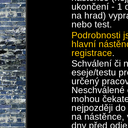
ukončení - 1
na hrad) vypr
nebo test.
Podrobnosti 
hlavní nástěn
registrace
.
Schválení či 
eseje/testu p
určený pracov
Neschválené e
mohou čekatel
nejpozději do
na nástěnce, 
dny před odj