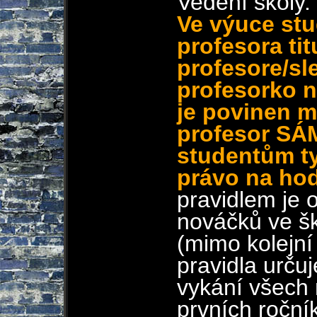
Vedení školy.
Ve výuce stu
profesora ti
profesore/sl
profesorko n
je povinen m
profesor SÁ
studentům ty
právo na hod
pravidlem je 
nováčků ve šk
(mimo kolejní
pravidla určuje
vykání všech
prvních roční