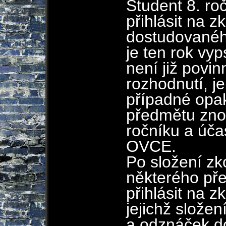
Student 8. ro
přihlásit na 
dostudovanéh
je ten rok vy
není již povin
rozhodnutí, je
případné opa
předmětu zno
ročníku a úča
OVCE.
Po složení z
některého př
přihlásit na 
jejichž složen
a odznáček do