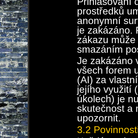
Přihlašování 
prostředků u
anonymní surf
je zakázáno. 
zákazu může 
smazáním pos
Je zakázáno 
všech forem u
(AI) za vlastn
jejího využití
úkolech) je n
skutečnost a 
upozornit.
3.2 Povinnost