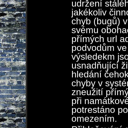
udržení stálé
jakékoliv činn
chyb (bugů) 
svému obohac
přímých url ad
podvodům ve h
výsledekm js
usnadňující ži
hledání čehok
chyby v syst
zneužití přím
při namátkové
potrestáno po
omezením.