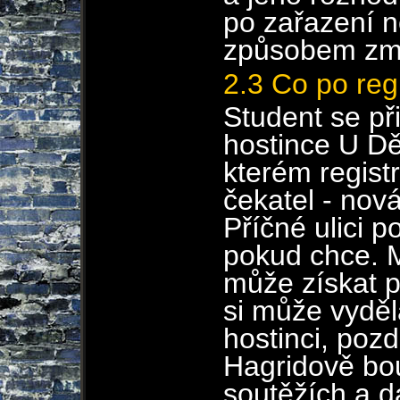
po zařazení 
způsobem změ
2.3 Co po regi
Student se při
hostince U Dě
kterém regist
čekatel - nov
Příčné ulici 
pokud chce. 
může získat př
si může vyděl
hostinci, pozd
Hagridově bou
soutěžích a da