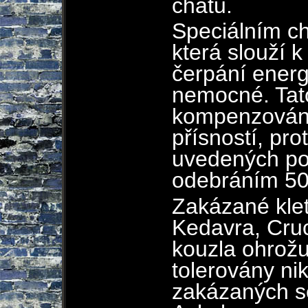
chatu.
Speciálním ch
která slouží 
čerpání energ
nemocné. Tat
kompenzován
přísností, pro
uvedených por
odebráním 50
Zakázané kle
Kedavra, Cruc
kouzla ohrožuj
tolerovány nik
zakázaných se