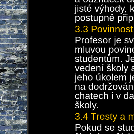
jisté výhody,
postupně přip
3.3 Povinnost
Profesor je 
mluvou povine
studentům. J
vedení školy 
jeho úkolem j
na dodržován
chatech i v d
školy.
3.4 Tresty a 
Pokud se stud