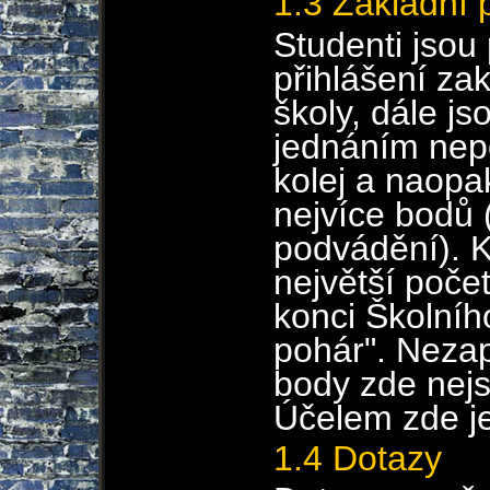
1.3 Základní 
Studenti jsou 
přihlášení za
školy, dále j
jednáním nep
kolej a naopak
nejvíce bodů
podvádění). K
největší poče
konci Školníh
pohár". Neza
body zde nejso
Účelem zde j
1.4 Dotazy