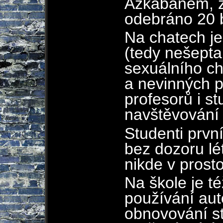
Azkabanem, za
odebráno 20 
Na chatech j
(tedy nešepta
sexuálního ch
a nevinných p
profesorů i s
navštěvování 
Studenti prvn
bez dozoru lét
nikde v prost
Na škole je t
používání au
obnovování s