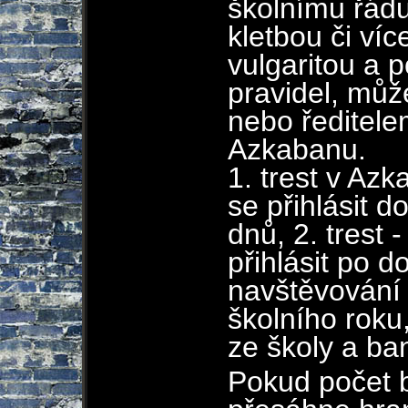
školnímu řád
kletbou či ví
vulgaritou a 
pravidel, můž
nebo ředitele
Azkabanu.
1. trest v Az
se přihlásit d
dnů, 2. trest
přihlásit po 
navštěvování 
školního roku,
ze školy a ban
Pokud počet 