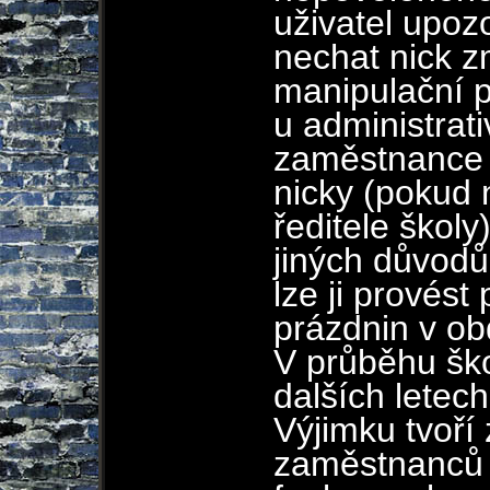
uživatel upoz
nechat nick z
manipulační 
u administrat
zaměstnance
nicky (pokud 
ředitele škol
jiných důvodů
lze ji provés
prázdnin v obd
V průběhu ško
dalších letech
Výjimku tvoř
zaměstnanců 