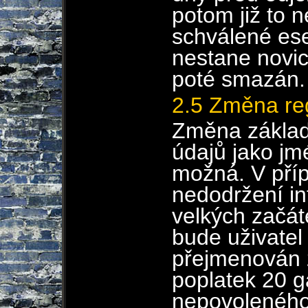
potom již to
schválené ese
nestane novi
poté smazán.
2.5 Změna reg
Změna základ
údajů jako jm
možná. V příp
nedodržení in
velkých začá
bude uživatel
přejmenován 
poplatek 20 g
nepovolenéh