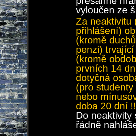
přesáhne hran
vyloučen ze š
Za neaktivitu
přihlášení) o
(kromě duchů
penzi) trvající
(kromě obdob
prvních 14 dn
dotyčná osob
(pro studenty
nebo mínusov
doba 20 dní !!
Do neaktivity
řádně nahláš