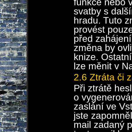
funkce nebo v
svatby s dalš
hradu. Tuto 
provést pouze
před zahájení
změna by ovliv
knize. Ostatní
lze měnit v N
2.6 Ztráta či
Při ztrátě hes
o vygenerová
zaslání ve Vs
jste zapomněl
mail zadaný př