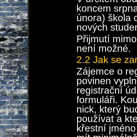
koncem srpna
února) škola o
nových stude
Přijmutí mimo
není možné.
2.2 Jak se za
Zájemce o regi
povinen vypln
registrační úd
formuláři. Ko
nick, který b
používat a kt
křestní jméno