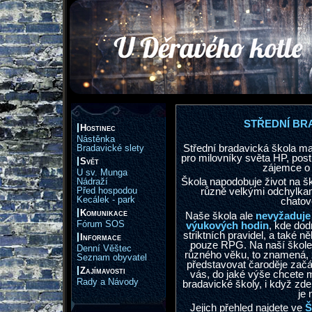
STŘEDNÍ BR
Hostinec
Nástěnka
Střední bradavická škola mag
Bradavické slety
pro milovníky světa HP, po
Svět
zájemce o 
U sv. Munga
Škola napodobuje život na š
Nádraží
Před hospodou
různě velkými odchylka
Kecálek - park
chatov
Komunikace
Naše škola ale
nevyžaduje 
Fórum SOS
výukových hodin
, kde do
striktních pravidel, a také n
Informace
pouze RPG. Na naší škole 
Denní Věštec
různého věku, to znamená, ž
Seznam obyvatel
představovat čaroděje začá
Zajímavosti
vás, do jaké výše chcete 
Rady a Návody
bradavické školy, i když zde
je 
Jejich přehled najdete ve
Š