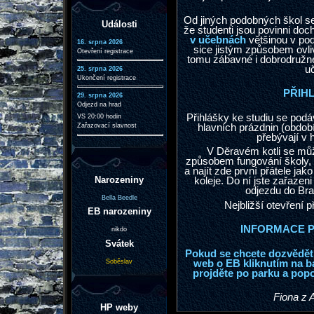
Od jiných podobných škol s
Události
že studenti jsou povinni do
v učebnách
většinou v pod
16. srpna 2026
sice jistým způsobem ovliv
Otevření registrace
tomu zábavné i dobrodružné
u
25. srpna 2026
Ukončení registrace
PŘIH
29. srpna 2026
Odjezd na hrad
Přihlášky ke studiu se podáv
VS 20:00 hodin
hlavních prázdnin (období
Zařazovací slavnost
přebývají v 
V Děravém kotli se mů
způsobem fungování školy, p
a najít zde první přátele ja
Narozeniny
koleje. Do ní jste zařazen
odjezdu do Bra
Bella Beedle
Nejbližší otevření 
EB narozeniny
INFORMACE P
nikdo
Svátek
Pokud se chcete dozvědět n
web o EB kliknutím na b
Soběslav
projděte po parku a popov
Fiona z A
HP weby