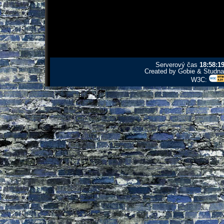
Serverový čas
18:58:1
Created by Gobie & Studna 
W3C: