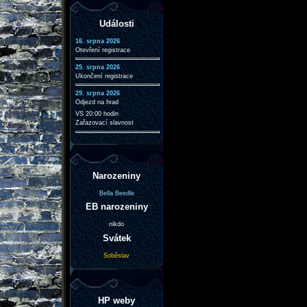
Události
16. srpna 2026
Otevření registrace
25. srpna 2026
Ukončení registrace
29. srpna 2026
Odjezd na hrad
VS 20:00 hodin
Zařazovací slavnost
Narozeniny
Bella Beedle
EB narozeniny
nikdo
Svátek
Soběslav
HP weby