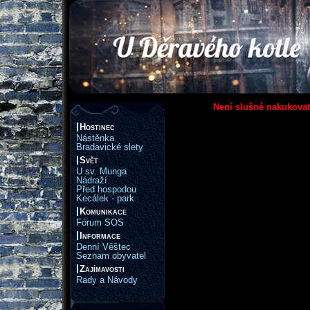
Není slušné nakukovat
Hostinec
Nástěnka
Bradavické slety
Svět
U sv. Munga
Nádraží
Před hospodou
Kecálek - park
Komunikace
Fórum SOS
Informace
Denní Věštec
Seznam obyvatel
Zajímavosti
Rady a Návody